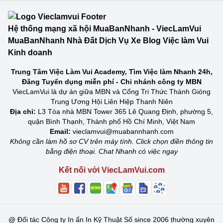
Hệ thống mạng xã hội MuaBanNhanh - ViecLamVui
MuaBanNhanh Nhà Đất Dịch Vụ Xe Blog Việc làm Vui
Kinh doanh
Trung Tâm Việc Làm Vui Academy, Tìm Việc làm Nhanh 24h,
Đăng Tuyển dụng miễn phí - Chi nhánh công ty MBN
ViecLamVui là dự án giữa MBN và Cổng Tri Thức Thánh Gióng
Trung Ương Hội Liên Hiệp Thanh Niên
Địa chỉ:
L3 Tòa nhà MBN Tower 365 Lê Quang Định, phường 5,
quận Bình Thạnh, Thành phố Hồ Chí Minh, Việt Nam
Email:
vieclamvui@muabannhanh.com
Không cần làm hồ sơ CV trên máy tính. Click chọn điền thông tin
bằng điện thoại. Chat Nhanh có việc ngay
Kết nối với ViecLamVui.com
@
Đối tác Công ty In ấn In Kỹ Thuật Số since 2006 thường xuyên