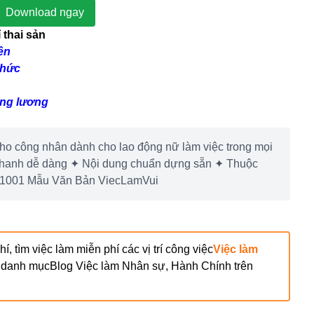
Download ngay
thai sản
ên
chức
ởng lương
cho công nhân dành cho lao động nữ làm việc trong mọi
 nhanh dễ dàng ✦ Nội dung chuẩn dựng sẵn ✦ Thuộc
ho 1001 Mẫu Văn Bản ViecLamVui
, tìm việc làm miễn phí các vị trí công việc
Việc làm
c danh mục
Blog
Việc làm Nhân sự, Hành Chính
trên