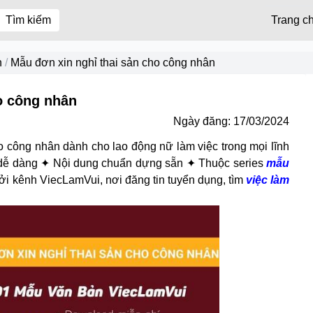
Tìm kiếm
Trang c
h
/
Mẫu đơn xin nghỉ thai sản cho công nhân
o công nhân
Ngày đăng:
17/03/2024
o công nhân dành cho lao động nữ làm việc trong mọi lĩnh
dễ dàng ✦ Nội dung chuẩn dựng sẵn ✦ Thuộc series
mẫu
i kênh ViecLamVui, nơi đăng tin tuyển dụng, tìm
việc làm