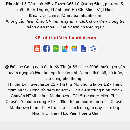
Địa chỉ:
L3 Tòa nhà MBN Tower 365 Lê Quang Định, phường 5,
quận Bình Thạnh, Thành phố Hồ Chí Minh, Việt Nam
Email:
vieclamvui@muabannhanh.com
Không cần làm hồ sơ CV trên máy tính. Click chọn điền thông tin
bằng điện thoại. Chat Nhanh có việc ngay
Kết nối với ViecLamVui.com
@
Đối tác Công ty In ấn In Kỹ Thuật Số since 2006 thường xuyên
Tuyển dụng và Đào tạo nghề miễn phí: Ngành thiết kế, kế toán,
lao động phổ thông...
Thi thử Lý thuyết lái xe B2
-
Thi thử Mô phỏng lái xe B2
-
Tiếng
chim MP3
-
Đồng hồ đếm ngược
-
Tính điểm trung bình môn
-
Chuyển HTML thành Markdown
-
Tải Slideshare Miễn Phí
-
Chuyển Youtube sang MP3
-
đồng hồ pomodoro online
-
Chuyển
Markdown thành HTML online
-
Tìm kiếm gần đây
-
Hỏi Đáp
Nhanh Online
-
Học Viện Hoàng Gia