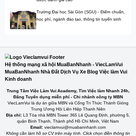
Trường Đại học Sài Gòn (SGU) - Điểm chuẩn,
học phí, ngành đào tạo, thông tin tuyển sinh
Hệ thống mạng xã hội MuaBanNhanh - ViecLamVui
MuaBanNhanh Nhà Đất Dịch Vụ Xe Blog Việc làm Vui
Kinh doanh
Trung Tâm Việc Làm Vui Academy, Tìm Việc làm Nhanh 24h,
Đăng Tuyển dụng miễn phí - Chi nhánh công ty MBN
ViecLamVui là dự án giữa MBN và Cổng Tri Thức Thánh Gióng
Trung Ương Hội Liên Hiệp Thanh Niên
Địa chỉ:
L3 Tòa nhà MBN Tower 365 Lê Quang Định, phường 5,
quận Bình Thạnh, Thành phố Hồ Chí Minh, Việt Nam
Email:
vieclamvui@muabannhanh.com
Không cần làm hồ sơ CV trên máy tính. Click chọn điền thông tin