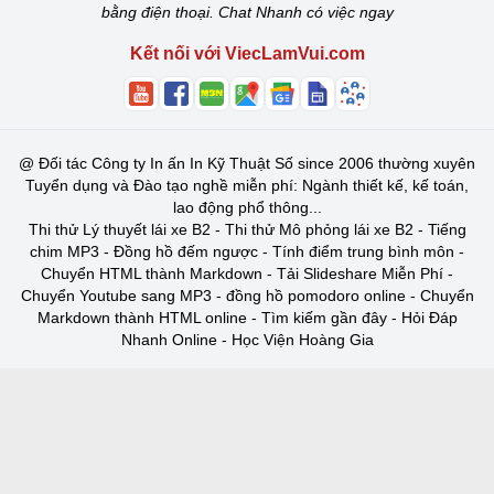
bằng điện thoại. Chat Nhanh có việc ngay
Kết nối với ViecLamVui.com
@
Đối tác Công ty In ấn In Kỹ Thuật Số since 2006 thường xuyên
Tuyển dụng và Đào tạo nghề miễn phí: Ngành thiết kế, kế toán,
lao động phổ thông...
Thi thử Lý thuyết lái xe B2
-
Thi thử Mô phỏng lái xe B2
-
Tiếng
chim MP3
-
Đồng hồ đếm ngược
-
Tính điểm trung bình môn
-
Chuyển HTML thành Markdown
-
Tải Slideshare Miễn Phí
-
Chuyển Youtube sang MP3
-
đồng hồ pomodoro online
-
Chuyển
Markdown thành HTML online
-
Tìm kiếm gần đây
-
Hỏi Đáp
Nhanh Online
-
Học Viện Hoàng Gia