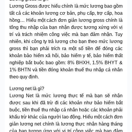
Lương Gross được hiểu chính là mức lương bao gồm
tất cả các khoản lương cơ bản, phụ cấp, trợ cấp, hoa
hồng… Hiểu một cách đơn giản lương gross chính là
tổng thu nhập của bạn nhận được tương xứng với vị
trí và trách nhiệm công việc mà bạn đảm nhận. Tuy
nhiên, khi công ty trả lương cho bạn theo mức lương
gross thì bạn phải trích ra một số tiền để đóng các
khoản bảo hiểm xã hội, bảo hiểm y tế, bảo hiểm thất
nghiệp bắt buộc bao gồm: 8% BHXH, 1.5% BHYT &
1% BHTN và tiền đóng khoản thuế thu nhập cá nhân
theo quy định.
Lương net là gì?
Lương Net là mức lương thực tế mà bạn sẽ nhận
được sau khi đã trừ đi các khoản như bảo hiểm bắt
buộc, tiền thuế thu nhập cá nhân hoặc các khoản phải
khấu trừ khác của người lao động. Hiểu một cách đơn
giản lương net chính là lương thực nhận hàng tháng
của bạn tương ứng với vị trí công việc mà bạn đảm