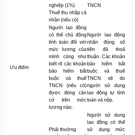
nghiệp (1%)
TNCN
Thuế thu nhập cá
nhân (nếu có)
Người lao động
có thể chủ động
Người lao động
tính toán đối với
nhận đúng số
mức lương của
tiền đã thoả
mình cũng như
thuận. Các khoản
biết rõ các khoản
bảo hiểm bắt
Ưu điểm
bảo hiểm bắt
buộc và thuế
buộc và thuế
TNCN sẽ do
TNCN (nếu có)
người sử dụng
được đóng căn
lao động tự tính
cứ trên mức
toán và nộp.
lương nào.
Người sử dụng
lao động có thể
Phải thường
sử dụng mức