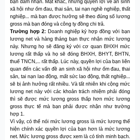
bạn đảm nhận. Mặt khác, những quyền lợi về an sinh
xã hội như ốm đau, thai sản, tai nạn nghề nghiệp, thất
nghiệp... mà bạn được hưởng sẽ theo đúng số lương
gross mà bạn đóng và công ty đồng chi trả.
Trường hợp 2:
Doanh nghiệp ký hợp đồng với bạn
lương net và hàng tháng bạn thực nhận mức lương
này. Nhưng họ sẽ đăng ký với cơ quan BHXH mức
lương rất thấp và họ sẽ đóng BHXH, BHYT, BHTN,
thuế TNCN,... rất thấp. Lúc này, quyền lợi của bạn liên
quan đến các vấn đề an sinh xã hội như ốm đau, thai
sản, tai nạn lao động, mất sức lao động, thất nghiệp...
sẽ bị ảnh hưởng rất nhiều. Và tất nhiên khi cộng mức
lương net này với các khoản trách nhiệm phải đóng
thì sẽ được mức lương gross thấp hơn mức lương
gross thực tế mà bạn phải được nhận như trường
hợp 1.
Vì vậy, có thể nói mức lương gross là mức lương thể
hiện chính xác quyền lợi của bạn hơn là mức lương
net. Mức lương gross được xem là có tính minh bạch.