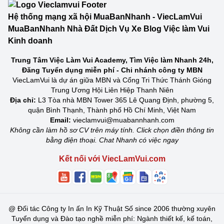
Hệ thống mạng xã hội MuaBanNhanh - ViecLamVui
MuaBanNhanh Nhà Đất Dịch Vụ Xe Blog Việc làm Vui
Kinh doanh
Trung Tâm Việc Làm Vui Academy, Tìm Việc làm Nhanh 24h,
Đăng Tuyển dụng miễn phí - Chi nhánh công ty MBN
ViecLamVui là dự án giữa MBN và Cổng Tri Thức Thánh Gióng
Trung Ương Hội Liên Hiệp Thanh Niên
Địa chỉ:
L3 Tòa nhà MBN Tower 365 Lê Quang Định, phường 5,
quận Bình Thạnh, Thành phố Hồ Chí Minh, Việt Nam
Email:
vieclamvui@muabannhanh.com
Không cần làm hồ sơ CV trên máy tính. Click chọn điền thông tin
bằng điện thoại. Chat Nhanh có việc ngay
Kết nối với ViecLamVui.com
@
Đối tác Công ty In ấn In Kỹ Thuật Số since 2006 thường xuyên
Tuyển dụng và Đào tạo nghề miễn phí: Ngành thiết kế, kế toán,