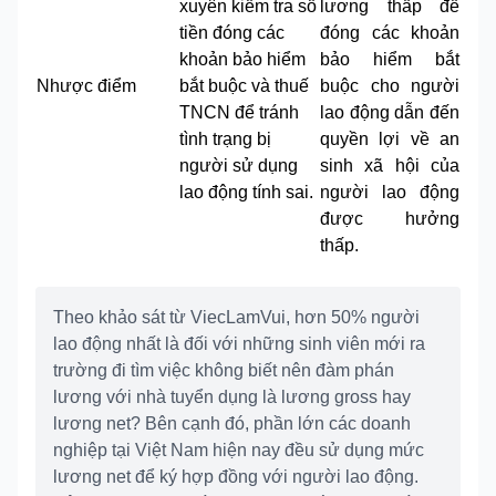
xuyên kiểm tra số
lương thấp để
tiền đóng các
đóng các khoản
khoản bảo hiểm
bảo hiểm bắt
Nhược điểm
bắt buộc và thuế
buộc cho người
TNCN để tránh
lao động dẫn đến
tình trạng bị
quyền lợi về an
người sử dụng
sinh xã hội của
lao động tính sai.
người lao động
được hưởng
thấp.
Theo khảo sát từ ViecLamVui, hơn 50% người
lao động nhất là đối với những sinh viên mới ra
trường đi tìm việc không biết nên đàm phán
lương với nhà tuyển dụng là lương gross hay
lương net? Bên cạnh đó, phần lớn các doanh
nghiệp tại Việt Nam hiện nay đều sử dụng mức
lương net để ký hợp đồng với người lao động.