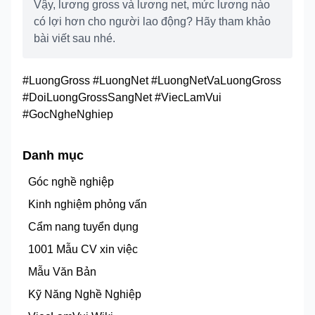
Vậy, lương gross và lương net, mức lương nào
có lợi hơn cho người lao động? Hãy tham khảo
bài viết sau nhé.
#LuongGross #LuongNet #LuongNetVaLuongGross
#DoiLuongGrossSangNet #ViecLamVui
#GocNgheNghiep
Danh mục
Góc nghề nghiệp
Kinh nghiệm phỏng vấn
Cẩm nang tuyển dụng
1001 Mẫu CV xin việc
Mẫu Văn Bản
Kỹ Năng Nghề Nghiệp