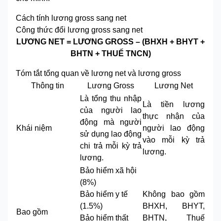
Cách tính lương gross sang net
Công thức đổi lương gross sang net
LƯƠNG NET = LƯƠNG GROSS – (BHXH + BHYT +
BHTN + THUẾ TNCN)
Tóm tắt tổng quan về lương net và lương gross
Thông tin
Lương Gross
Lương Net
Là tổng thu nhập
Là tiền lương
của người lao
thực nhận của
động mà người
Khái niệm
người lao động
sử dụng lao động
vào mỗi kỳ trả
chi trả mỗi kỳ trả
lương.
lương.
Bảo hiểm xã hội
(8%)
Bảo hiểm y tế
Không bao gồm
(1.5%)
BHXH, BHYT,
Bao gồm
Bảo hiểm thất
BHTN, Thuế