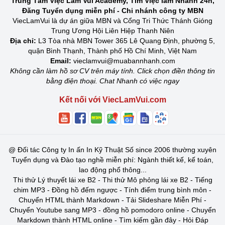
Trung Tâm Việc Làm Vui Academy, Tìm Việc làm Nhanh 24h,
Đăng Tuyển dụng miễn phí - Chi nhánh công ty MBN
ViecLamVui là dự án giữa MBN và Cổng Tri Thức Thánh Gióng
Trung Ương Hội Liên Hiệp Thanh Niên
Địa chỉ:
L3 Tòa nhà MBN Tower 365 Lê Quang Định, phường 5,
quận Bình Thạnh, Thành phố Hồ Chí Minh, Việt Nam
Email:
vieclamvui@muabannhanh.com
Không cần làm hồ sơ CV trên máy tính. Click chọn điền thông tin
bằng điện thoại. Chat Nhanh có việc ngay
Kết nối với ViecLamVui.com
@
Đối tác Công ty In ấn In Kỹ Thuật Số since 2006 thường xuyên
Tuyển dụng và Đào tạo nghề miễn phí: Ngành thiết kế, kế toán,
lao động phổ thông...
Thi thử Lý thuyết lái xe B2
-
Thi thử Mô phỏng lái xe B2
-
Tiếng
chim MP3
-
Đồng hồ đếm ngược
-
Tính điểm trung bình môn
-
Chuyển HTML thành Markdown
-
Tải Slideshare Miễn Phí
-
Chuyển Youtube sang MP3
-
đồng hồ pomodoro online
-
Chuyển
Markdown thành HTML online
-
Tìm kiếm gần đây
-
Hỏi Đáp