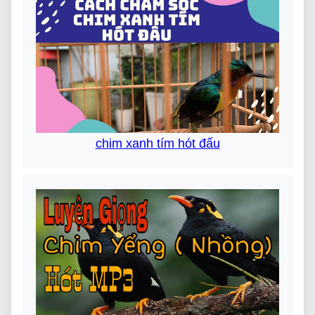
chim xanh tím hót đấu