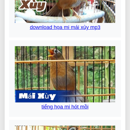
download họa mi mái xùy mp3
tiếng họa mi hót mồi