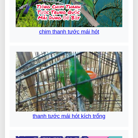
chim thanh tước mái hót
thanh tước mái hót kích trống