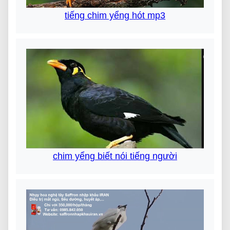
tiếng chim yểng hót mp3
chim yểng biết nói tiếng người