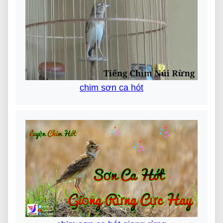
chim sơn ca hót