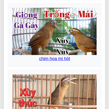
chim họa mi hót