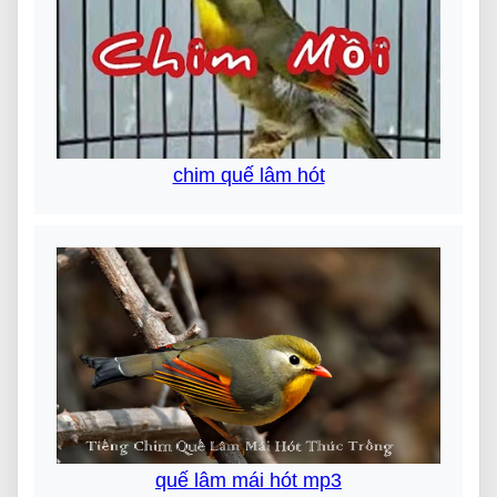
chim quế lâm hót
quế lâm mái hót mp3