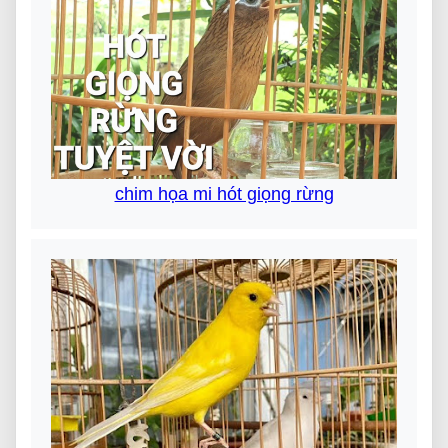
chim họa mi hót giọng rừng