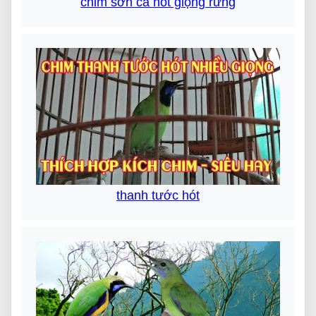
chim sơn ca hót giọng rừng
thanh tước hót