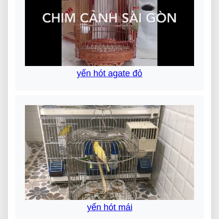
yến hót agate đỏ
yến hót mái