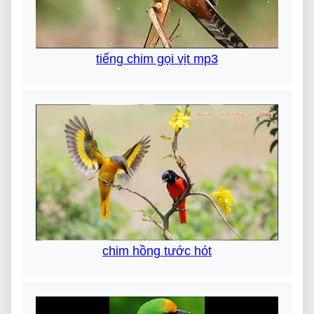
tiếng chim gọi vịt mp3
chim hồng tước hót