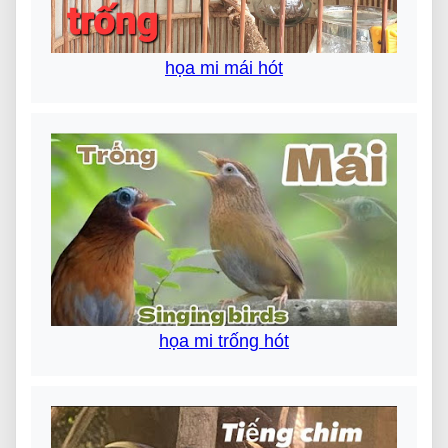
họa mi mái hót
họa mi trống hót