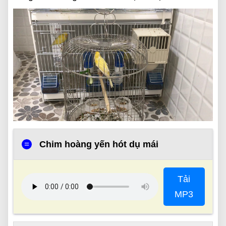
=
Chim hoàng yến hót dụ mái
Tải
MP3