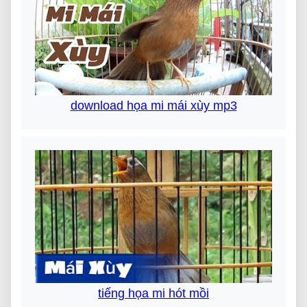
download họa mi mái xùy mp3
tiếng họa mi hót mồi