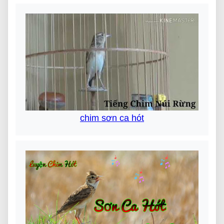
chim sơn ca hót