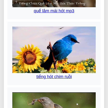
quế lâm mái hót mp3
tiếng hót chim ruồi