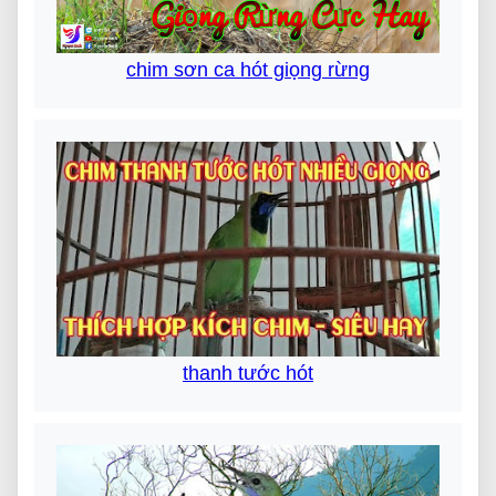
chim sơn ca hót giọng rừng
thanh tước hót