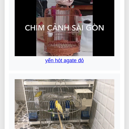
yến hót agate đỏ