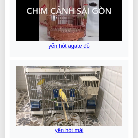
yến hót agate đỏ
yến hót mái