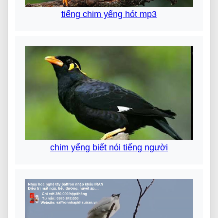
tiếng chim yểng hót mp3
chim yểng biết nói tiếng người