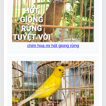
chim họa mi hót giọng rừng