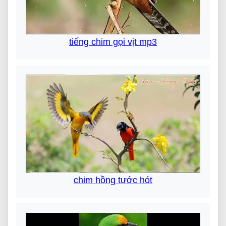
tiếng chim gọi vịt mp3
chim hồng tước hót