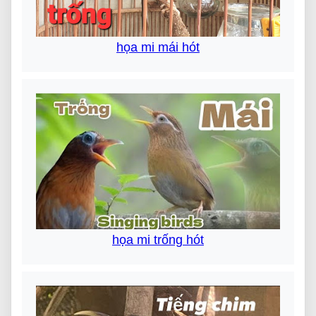
họa mi mái hót
họa mi trống hót