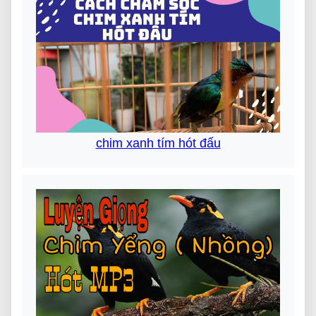
chim xanh tím hót đấu