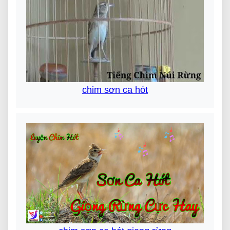
chim sơn ca hót