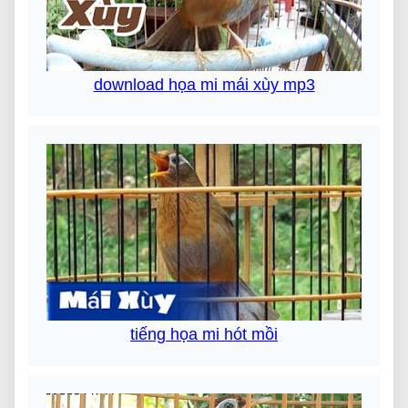
download họa mi mái xùy mp3
tiếng họa mi hót mồi