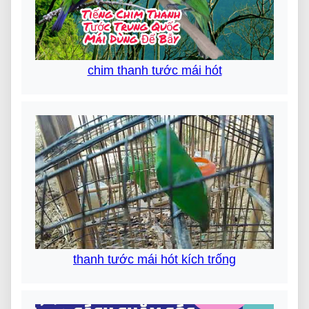
chim thanh tước mái hót
thanh tước mái hót kích trống