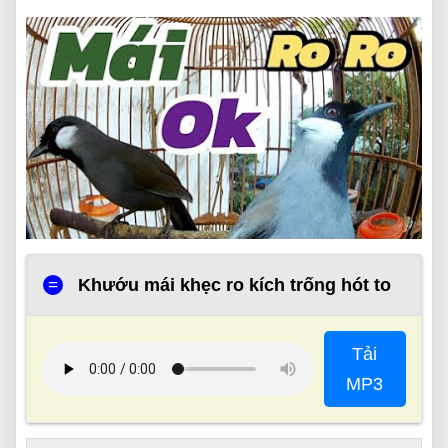
=
Khướu mái khẹc ro kích trống hót to
Tải
MP3