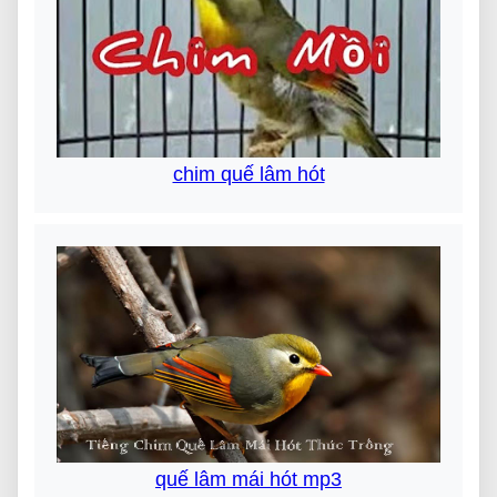
chim quế lâm hót
quế lâm mái hót mp3