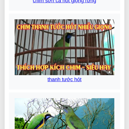
chim sơn ca hót giọng rừng
thanh tước hót