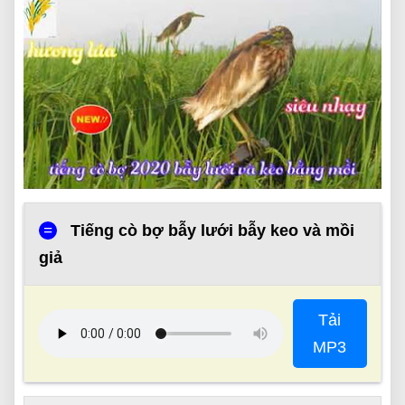
=
Tiếng cò bợ bẫy lưới bẫy keo và mồi
giả
Tải
MP3