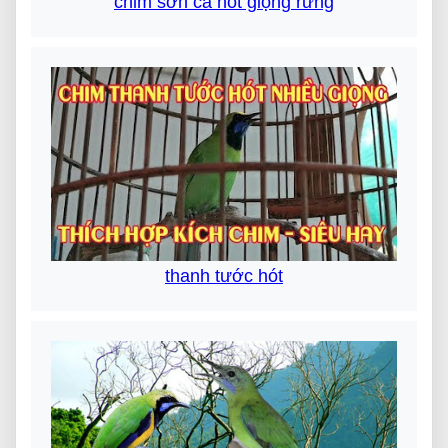
chim sơn ca hót giọng rừng
thanh tước hót