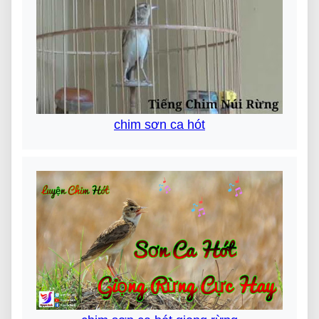
chim sơn ca hót