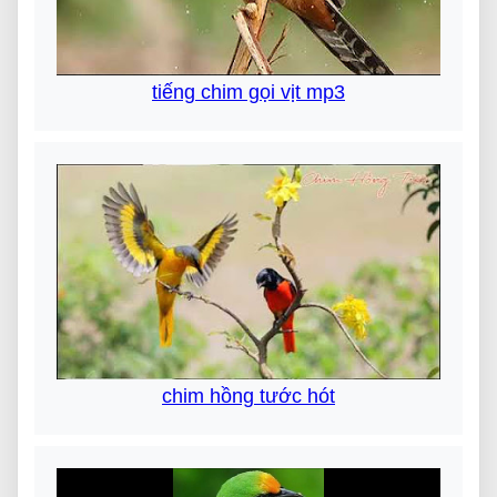
tiếng chim gọi vịt mp3
chim hồng tước hót