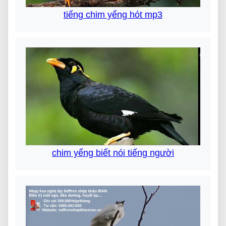
tiếng chim yểng hót mp3
chim yểng biết nói tiếng người