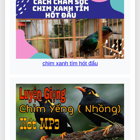
chim xanh tím hót đấu