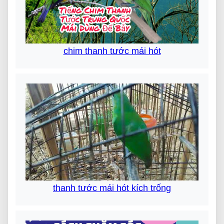
chim thanh tước mái hót
thanh tước mái hót kích trống