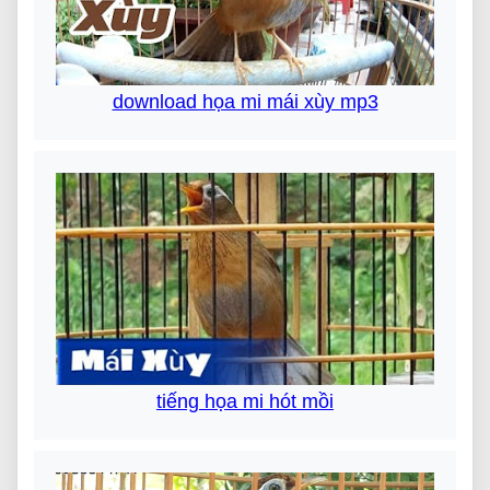
download họa mi mái xùy mp3
tiếng họa mi hót mồi