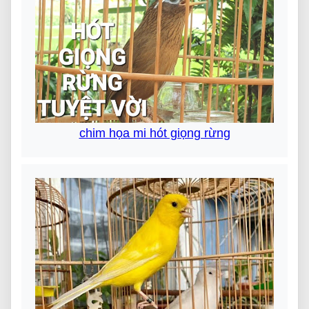
chim họa mi hót giọng rừng