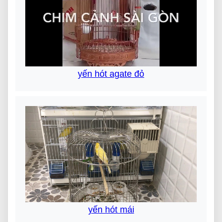
yến hót agate đỏ
yến hót mái