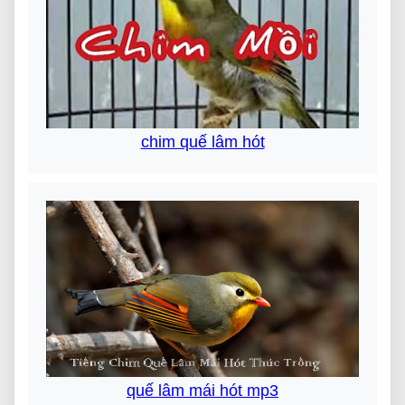
chim quế lâm hót
quế lâm mái hót mp3