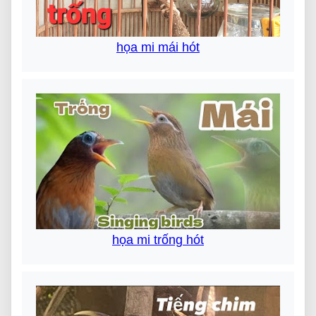
họa mi mái hót
họa mi trống hót