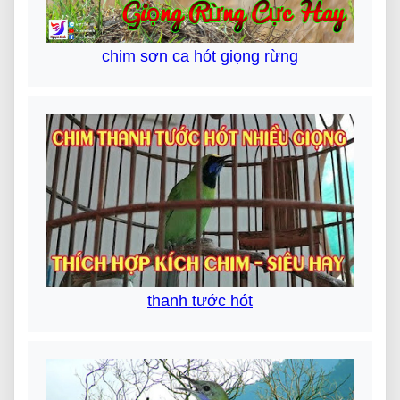
chim sơn ca hót giọng rừng
thanh tước hót