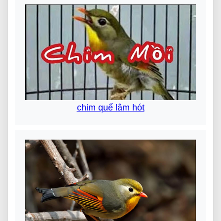
chim quế lâm hót