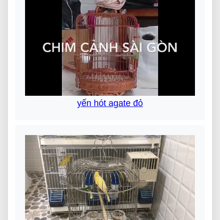
yến hót agate đỏ