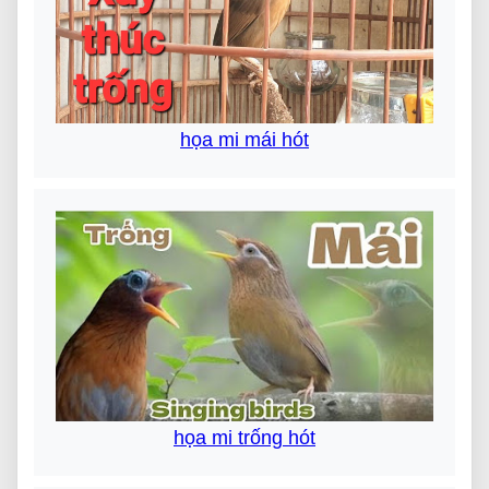
họa mi mái hót
họa mi trống hót