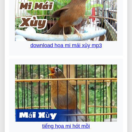
download họa mi mái xùy mp3
tiếng họa mi hót mồi