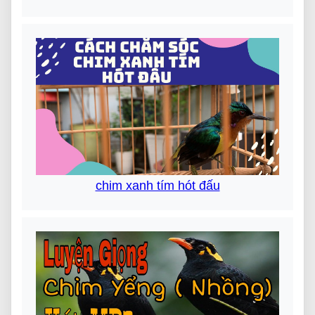
chim xanh tím hót đấu