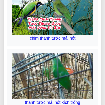
chim thanh tước mái hót
thanh tước mái hót kích trống