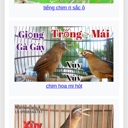
tiếng chim ri sắc ô
chim họa mi hót