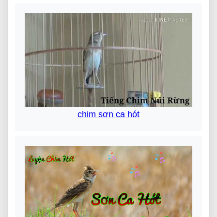
chim sơn ca hót