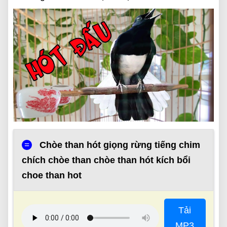
=
Chòe than hót giọng rừng tiếng chim
chích chòe than chòe than hót kích bổi
choe than hot
Tải
MP3