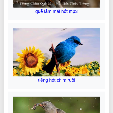
quế lâm mái hót mp3
tiếng hót chim ruồi