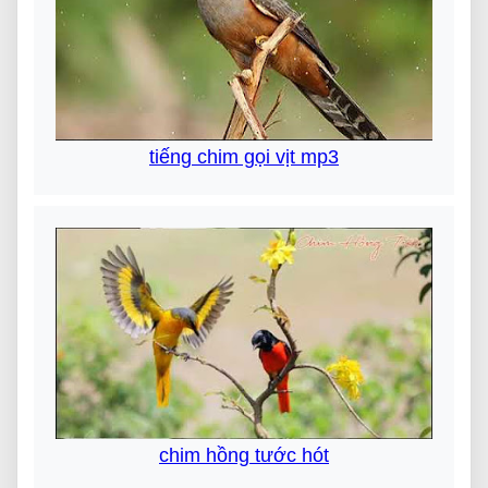
tiếng chim gọi vịt mp3
chim hồng tước hót