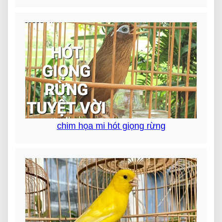
chim họa mi hót giọng rừng