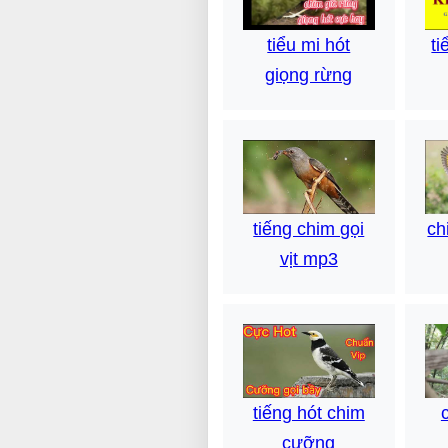
tiểu mi hót
ti
giọng rừng
tiếng chim gọi
ch
vịt mp3
tiếng hót chim
cưỡng