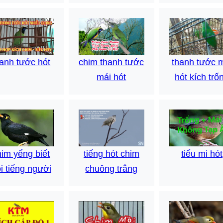
hanh tước hót
thanh tước 
chim thanh tước
hót kích trố
mái hót
him yểng biết
tiếng hót chim
tiểu mi hót
i tiếng người
chuông trắng