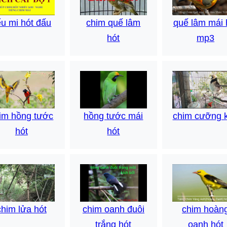
chim quế lâm
ểu mi hót đấu
quế lâm mái 
hót
mp3
im hồng tước
hồng tước mái
chim cưỡng 
hót
hót
chim lửa hót
chim oanh đuôi
chim hoàn
trắng hót
oanh hót