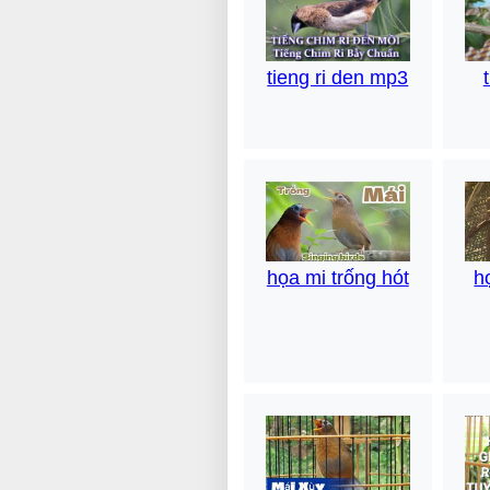
tieng ri den mp3
họa mi trống hót
h