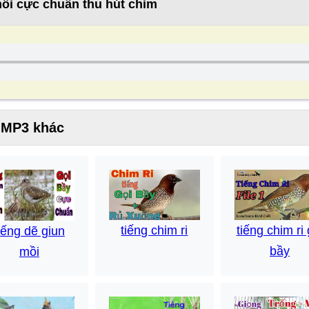
ồi cực chuẩn thu hút chim
m MP3 khác
tiếng chim ri
tiếng chim ri 
iếng dẽ giun
bầy
mồi