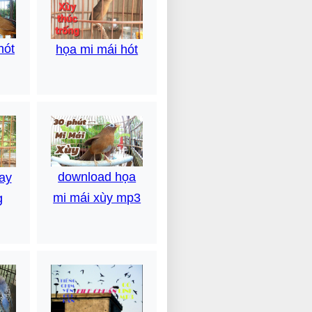
hót
họa mi mái hót
download họa
ay
mi mái xùy mp3
g