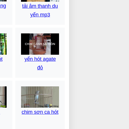
ụng
tải âm thanh dụ
yến mp3
ót
yến hót agate
đỏ
n
chim sơn ca hót