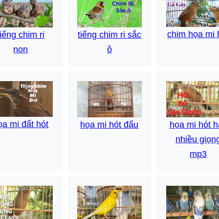
chim họa mi 
tiếng chim ri
tiếng chim ri sắc
non
ô
ọa mi đất hót
họa mi hót đấu
họa mi hót h
nhiều giọn
mp3