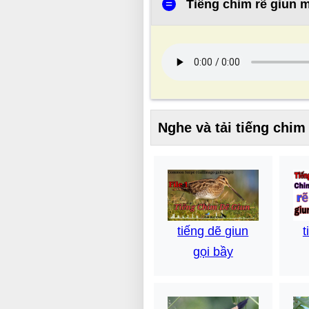
=
Tiếng chim rẽ giun m
Nghe và tải tiếng chi
tiếng dẽ giun
t
gọi bầy