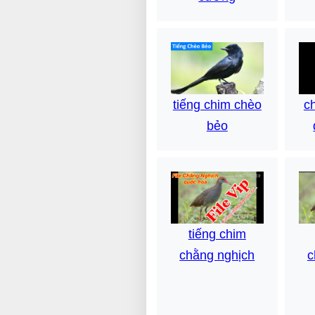
tiếng chim chèo
c
bẻo
tiếng chim
c
chằng nghịch