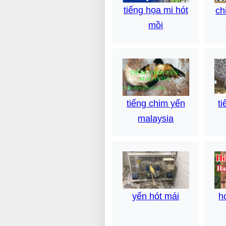
tiếng họa mi hót
ch
mồi
tiếng chim yến
t
malaysia
yến hót mái
h