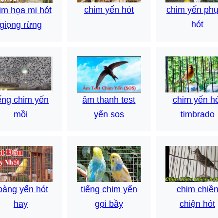
chim yến hót
chim yến ph
im họa mi hót
hót
giọng rừng
iếng chim yến
âm thanh test
chim yến h
mồi
yến sos
timbrado
tiếng chim yến
chim chiề
oàng yến hót
gọi bầy
chiện hót
hay