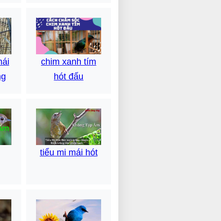
mái
chim xanh tím
ng
hót đấu
tiểu mi mái hót