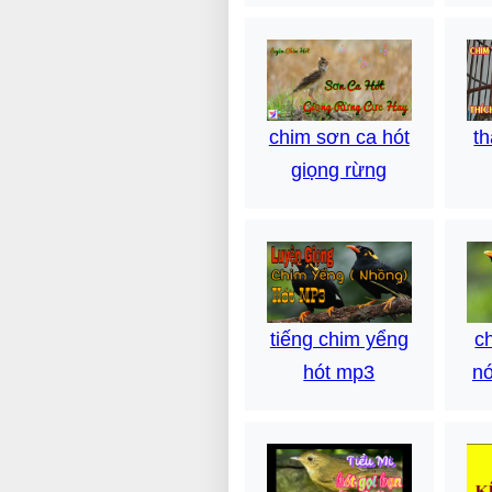
t
chim sơn ca hót
giọng rừng
c
tiếng chim yểng
nó
hót mp3