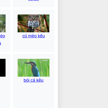
cú mèo kêu
hèo
á
bói cá kêu