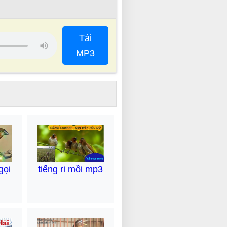
Tải
MP3
gọi
tiếng ri mồi mp3