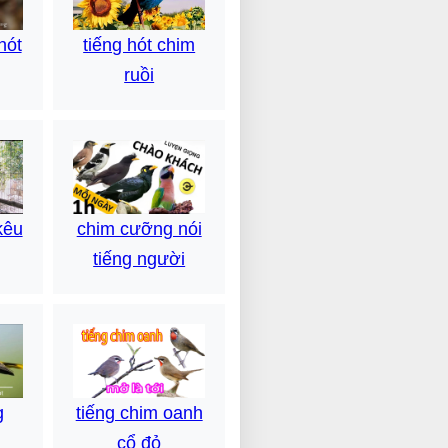
tiếng hót chim
hót
ruồi
kêu
chim cưỡng nói
tiếng người
g
tiếng chim oanh
cổ đỏ