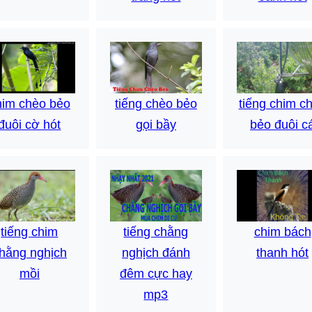
him chèo bẻo
tiếng chèo bẻo
tiếng chim c
đuôi cờ hót
gọi bầy
bẻo đuôi c
tiếng chim
tiếng chằng
chim bách
hằng nghịch
nghịch đánh
thanh hót
mồi
đêm cực hay
mp3