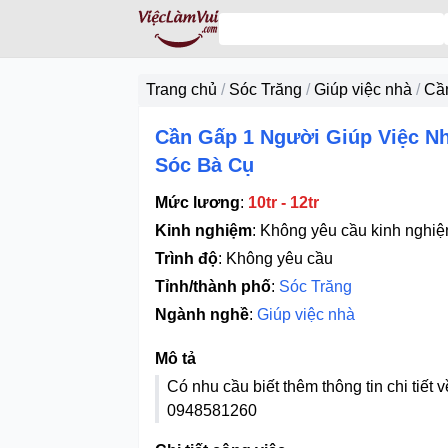
Trang chủ
/
Sóc Trăng
/
Giúp việc nhà
/
Cầ
Cần Gấp 1 Người Giúp Việc N
Sóc Bà Cụ
Mức lương
:
10tr - 12tr
Kinh nghiệm
:
Không yêu cầu kinh nghi
Trình độ
:
Không yêu cầu
Tỉnh/thành phố
:
Sóc Trăng
Ngành nghề
:
Giúp việc nhà
Mô tả
Có nhu cầu biết thêm thông tin chi tiết v
0948581260