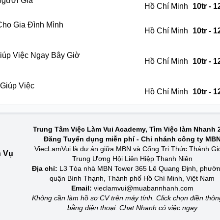
Người Già
Hồ Chí Minh
10tr - 1
Cho Gia Đình Mình
Hồ Chí Minh
10tr - 1
iúp Việc Ngay Bây Giờ
Hồ Chí Minh
10tr - 1
Giúp Việc
Hồ Chí Minh
10tr - 1
Trung Tâm Việc Làm Vui Academy, Tìm Việc làm Nhanh 
Đăng Tuyển dụng miễn phí - Chi nhánh công ty MB
ViecLamVui là dự án giữa MBN và Cổng Tri Thức Thánh Gi
h Vụ
Trung Ương Hội Liên Hiệp Thanh Niên
Địa chỉ:
L3 Tòa nhà MBN Tower 365 Lê Quang Định, phườn
quận Bình Thạnh, Thành phố Hồ Chí Minh, Việt Nam
Email:
vieclamvui@muabannhanh.com
Không cần làm hồ sơ CV trên máy tính. Click chọn điền thông
bằng điện thoại. Chat Nhanh có việc ngay