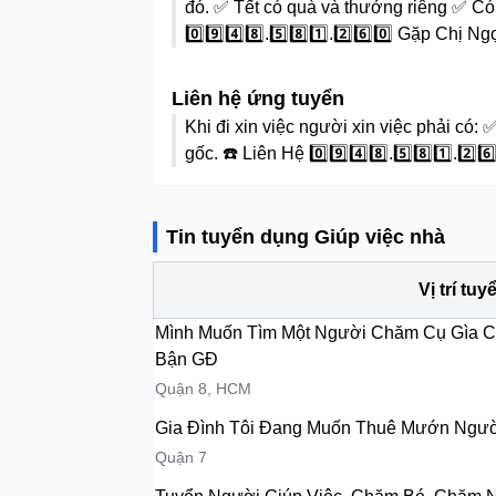
đó. ✅ Tết có quà và thưởng riêng ✅ Có n
0️⃣9️⃣4️⃣8️⃣.5️⃣8️⃣1️⃣.2️⃣6️⃣0️⃣ Gặp Chị N
Liên hệ ứng tuyển
Khi đi xin việc người xin việc phải có
gốc. ☎️ Liên Hệ 0️⃣9️⃣4️⃣8️⃣.5️⃣8️⃣1️⃣.2️
Tin tuyển dụng
Giúp việc nhà
Vị trí tu
Mình Muốn Tìm Một Người Chăm Cụ Gìa Có
Bận GĐ
Quận 8, HCM
Gia Đình Tôi Đang Muốn Thuê Mướn Ngườ
Quận 7