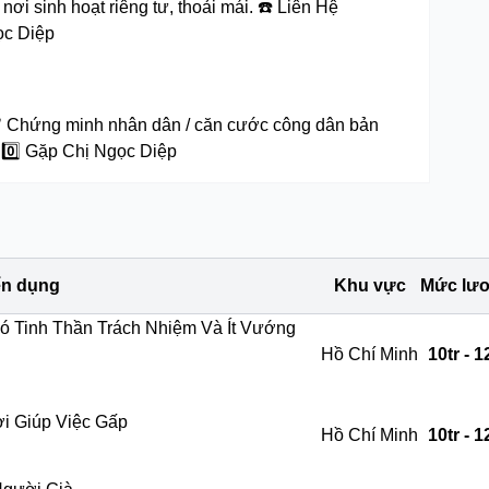
ơi sinh hoạt riêng tư, thoải mái. ☎️ Liên Hệ
gọc Diệp
: ✅ Chứng minh nhân dân / căn cước công dân bản
⃣6️⃣0️⃣ Gặp Chị Ngọc Diệp
yển dụng
Khu vực
Mức lư
 Tinh Thần Trách Nhiệm Và Ít Vướng
Hồ Chí Minh
10tr - 1
i Giúp Việc Gấp
Hồ Chí Minh
10tr - 1