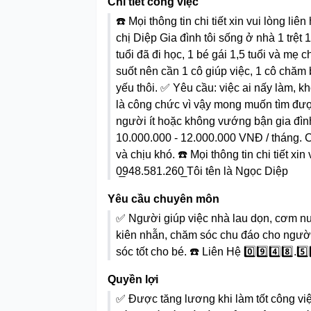
Chi tiết công việc
☎️ Mọi thông tin chi tiết xin vui lòng liê
chị Diệp Gia đình tôi sống ở nhà 1 trệt 
tuổi đã đi học, 1 bé gái 1,5 tuổi và mẹ 
suốt nên cần 1 cô giúp việc, 1 cô chăm
yếu thôi. ✅ Yêu cầu: việc ai nấy làm, k
là công chức vì vậy mong muốn tìm được
người ít hoặc không vướng bận gia đình.
10.000.000 - 12.000.000 VNĐ / tháng. 
và chịu khó. ☎️ Mọi thông tin chi tiết xin
0̲948.581.260̲ Tôi tên là Ngọc Diệp
Yêu cầu chuyên môn
✅ Người giúp việc nhà lau dọn, cơm n
kiên nhẫn, chăm sóc chu đáo cho người
sóc tốt cho bé. ☎️ Liên Hệ 0️⃣9️⃣4️⃣8️⃣.5️
Quyền lợi
✅ Được tăng lương khi làm tốt công vi