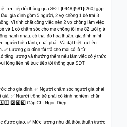
n hệ trực tiếp tôi thông qua SĐT {0̲948}{581}{260̲} gặp
1 lầu, gia đình gồm 5 người, 2 vợ chồng 1 bé trai 8
chồng. Vì tính chất công việc nên 2 vợ chồng làm việc
 bé và 1 cô chăm sóc cho mẹ chồng tôi mẹ 82 tuổi già
hông nạnh nhau, có thái độ hòa thuận, gia đình mình
 người hiền lành, chất phát. Và đặt biệt ưu tiên
 ✅ Lương gia đình tôi trả cho mỗi cô là từ
Có tăng lương và thưởng thêm nếu làm việc có ý thức
 vui lòng liên hệ trực tiếp tôi thông qua SĐT
ước cho gia đình. ✅ Người chăm sóc người già phải
 già. ✅ Người trông trẻ phải có kinh nghiệm, chăn
⃣8️⃣1️⃣.2️⃣6️⃣0️⃣ Gặp Chị Ngọc Diệp
ệc được giao. ✅ Mức lương như đã thỏa thuận trước