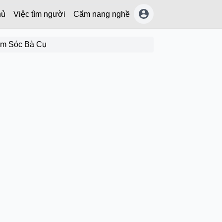
hủ
Việc tìm người
Cẩm nang nghề
ăm Sóc Bà Cụ