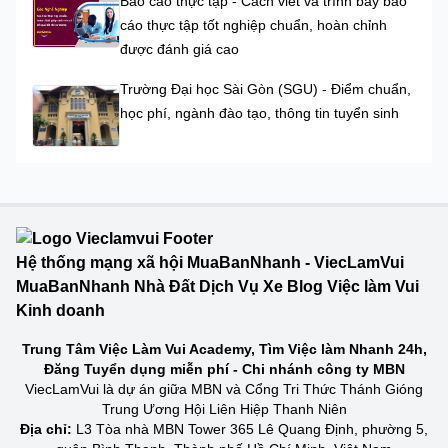
Báo cáo thực tập - Cách viết và trình bày báo
cáo thực tập tốt nghiệp chuẩn, hoàn chỉnh
được đánh giá cao
Trường Đại học Sài Gòn (SGU) - Điểm chuẩn,
học phí, ngành đào tạo, thông tin tuyển sinh
Hệ thống mạng xã hội MuaBanNhanh - ViecLamVui
MuaBanNhanh Nhà Đất Dịch Vụ Xe Blog Việc làm Vui
Kinh doanh
Trung Tâm Việc Làm Vui Academy, Tìm Việc làm Nhanh 24h,
Đăng Tuyển dụng miễn phí - Chi nhánh công ty MBN
ViecLamVui là dự án giữa MBN và Cổng Tri Thức Thánh Gióng
Trung Ương Hội Liên Hiệp Thanh Niên
Địa chỉ:
L3 Tòa nhà MBN Tower 365 Lê Quang Định, phường 5,