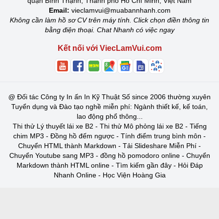
quận Bình Thạnh, Thành phố Hồ Chí Minh, Việt Nam
Email:
vieclamvui@muabannhanh.com
Không cần làm hồ sơ CV trên máy tính. Click chọn điền thông tin
bằng điện thoại. Chat Nhanh có việc ngay
Kết nối với ViecLamVui.com
@
Đối tác Công ty In ấn In Kỹ Thuật Số since 2006 thường xuyên
Tuyển dụng và Đào tạo nghề miễn phí: Ngành thiết kế, kế toán,
lao động phổ thông...
Thi thử Lý thuyết lái xe B2
-
Thi thử Mô phỏng lái xe B2
-
Tiếng
chim MP3
-
Đồng hồ đếm ngược
-
Tính điểm trung bình môn
-
Chuyển HTML thành Markdown
-
Tải Slideshare Miễn Phí
-
Chuyển Youtube sang MP3
-
đồng hồ pomodoro online
-
Chuyển
Markdown thành HTML online
-
Tìm kiếm gần đây
-
Hỏi Đáp
Nhanh Online
-
Học Viện Hoàng Gia