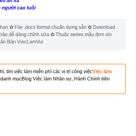
àm ăn xa
 người cao tuổi
 hạn ✿ File .docx format chuẩn dựng sẵn ✿ Download
khảo dễ dàng chỉnh sửa ✿ Thuộc series mẫu đơn xin
Văn Bản ViecLamVui
, tìm việc làm miễn phí các vị trí công việc
Việc làm
c danh mục
Blog
Việc làm Nhân sự, Hành Chính
trên