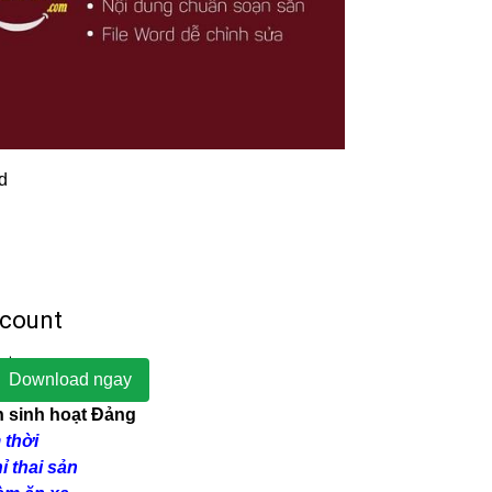
d
Download ngay
 sinh hoạt Đảng
 thời
 thai sản