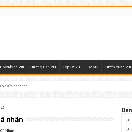
Download Vui
Hướng Dẫn Vui
Toplist Vui
CV Vui
Tuyển dụng Vui
bảo hiểm nhân thọ?
 2)
Dan
cá nhân
Hỏi 
Hỏi
 Cá Nhân