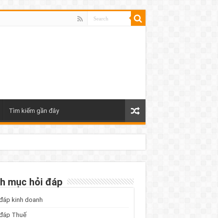
Tìm kiếm gần đây
h mục hỏi đáp
đáp kinh doanh
 đáp Thuế