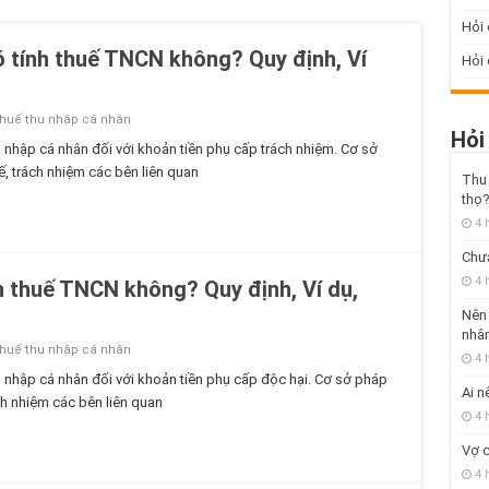
Hỏi
ó tính thuế TNCN không? Quy định, Ví
Hỏi 
thuế thu nhập cá nhân
Hỏi
u nhập cá nhân đối với khoản tiền phụ cấp trách nhiệm. Cơ sở
ế, trách nhiệm các bên liên quan
Thu 
thọ
4 
Chưa
4 
h thuế TNCN không? Quy định, Ví dụ,
Nên 
nhân
thuế thu nhập cá nhân
4 
hu nhập cá nhân đối với khoản tiền phụ cấp độc hại. Cơ sở pháp
Ai n
ch nhiệm các bên liên quan
4 
Vợ c
4 